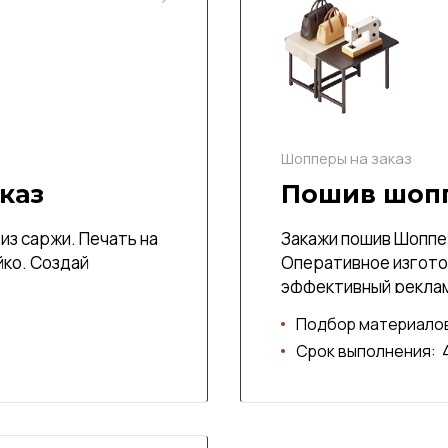
Шопперы на заказ
каз
Пошив шопп
из саржи. Печать на
Закажи пошив Шоппер
ко. Создай
Оперативное изгото
эффективный реклам
Подбор материало
Срок выполнения: