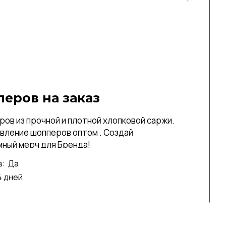
еров на заказ
ов из прочной и плотной хлопковой саржи.
вление шопперов оптом . Создай
ный мерч для Бренда!
в:
Да
4 дней