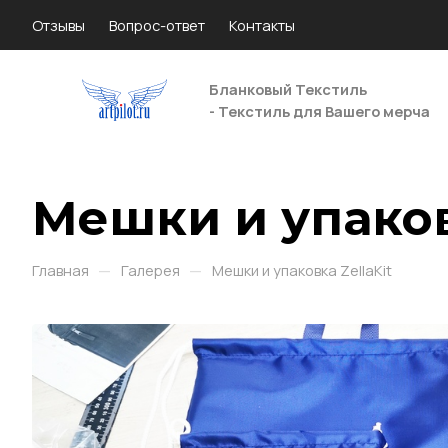
Отзывы
Вопрос-ответ
Контакты
Бланковый Текстиль
- Текстиль для Вашего мерча
Мешки и упаков
—
—
Главная
Галерея
Мешки и упаковка ZellaKit